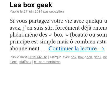
Les box geek
Publié le
27 juin 2014
par
sebastien
Si vous partagez votre vie avec quelqu’
avez, j’en suis sûr, forcément déjà enten
phénomène des « box » (beauté ou soin 
principe est simple mais ô combien ast
abonnement …
Continuer la lecture
→
Publié dans
3615 MyLife
|
Marqué avec
box
,
box geek
,
geek
,
ge
block
,
stuffbox
|
51 commentaires