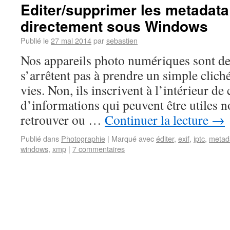
Editer/supprimer les metadata
directement sous Windows
Publié le
27 mai 2014
par
sebastien
Nos appareils photo numériques sont des
s’arrêtent pas à prendre un simple cliché
vies. Non, ils inscrivent à l’intérieur de
d’informations qui peuvent être utiles
retrouver ou …
Continuer la lecture
→
Publié dans
Photographie
|
Marqué avec
éditer
,
exif
,
iptc
,
metad
windows
,
xmp
|
7 commentaires