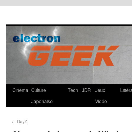
Cinéma
Culture
Tech
JDR
Jeux
Littér
Japonaise
Vidéo
←
DayZ